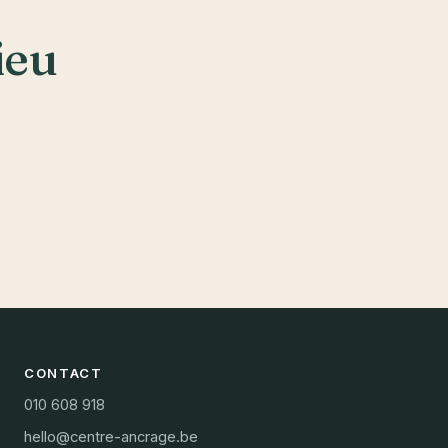
ieu
CONTACT
010 608 918
hello@centre-ancrage.be