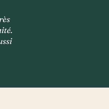
rès
ité.
ussi