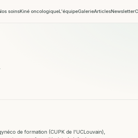
Nos soins
Kiné oncologique
L'équipe
Galerie
Articles
Newsletter
C
n
o-gynéco de formation (CUPK de l'UCLouvain),