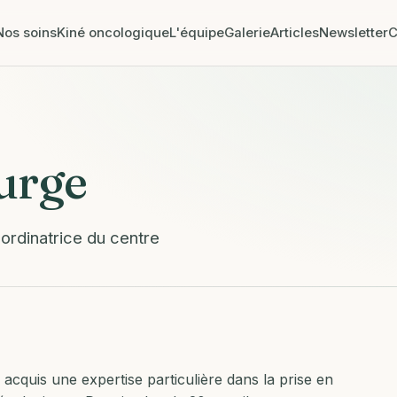
Nos soins
Kiné oncologique
L'équipe
Galerie
Articles
Newsletter
C
urge
ordinatrice du centre
i acquis une expertise particulière dans la prise en